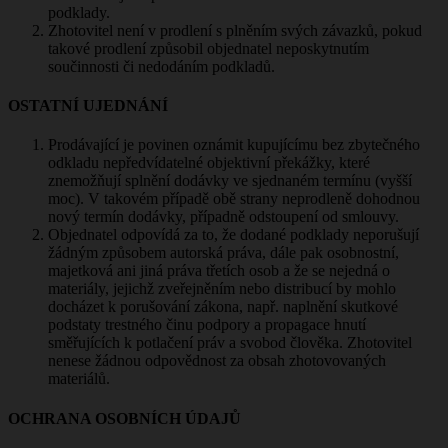
podklady.
Zhotovitel není v prodlení s plněním svých závazků, pokud
takové prodlení způsobil objednatel neposkytnutím
součinnosti či nedodáním podkladů.
OSTATNÍ UJEDNÁNÍ
Prodávající je povinen oznámit kupujícímu bez zbytečného
odkladu nepředvídatelné objektivní překážky, které
znemožňují splnění dodávky ve sjednaném termínu (vyšší
moc). V takovém případě obě strany neprodleně dohodnou
nový termín dodávky, případně odstoupení od smlouvy.
Objednatel odpovídá za to, že dodané podklady neporušují
žádným způsobem autorská práva, dále pak osobnostní,
majetková ani jiná práva třetích osob a že se nejedná o
materiály, jejichž zveřejněním nebo distribucí by mohlo
docházet k porušování zákona, např. naplnění skutkové
podstaty trestného činu podpory a propagace hnutí
směřujících k potlačení práv a svobod člověka. Zhotovitel
nenese žádnou odpovědnost za obsah zhotovovaných
materiálů.
OCHRANA OSOBNÍCH ÚDAJŮ