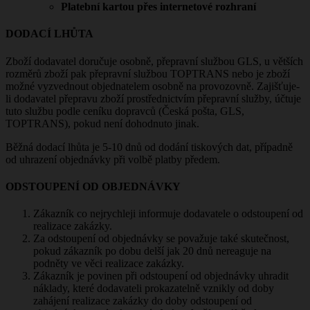
Platební kartou přes internetové rozhraní
DODACÍ LHŮTA
Zboží dodavatel doručuje osobně, přepravní službou GLS, u větších
rozměrů zboží pak přepravní službou TOPTRANS nebo je zboží
možné vyzvednout objednatelem osobně na provozovně. Zajišťuje-
li dodavatel přepravu zboží prostřednictvím přepravní služby, účtuje
tuto službu podle ceníku dopravců (Česká pošta, GLS,
TOPTRANS), pokud není dohodnuto jinak.
Běžná dodací lhůta je 5-10 dnů od dodání tiskových dat, případně
od uhrazení objednávky při volbě platby předem.
ODSTOUPENÍ OD OBJEDNÁVKY
Zákazník co nejrychleji informuje dodavatele o odstoupení od
realizace zakázky.
Za odstoupení od objednávky se považuje také skutečnost,
pokud zákazník po dobu delší jak 20 dnů nereaguje na
podněty ve věci realizace zakázky.
Zákazník je povinen při odstoupení od objednávky uhradit
náklady, které dodavateli prokazatelně vznikly od doby
zahájení realizace zakázky do doby odstoupení od