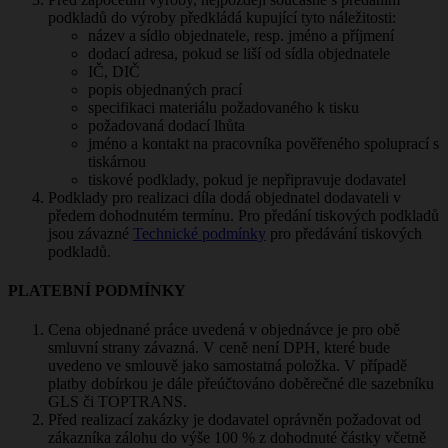
podkladů do výroby předkládá kupující tyto náležitosti:
název a sídlo objednatele, resp. jméno a příjmení
dodací adresa, pokud se liší od sídla objednatele
IČ, DIČ
popis objednaných prací
specifikaci materiálu požadovaného k tisku
požadovaná dodací lhůta
jméno a kontakt na pracovníka pověřeného spoluprací s
tiskárnou
tiskové podklady, pokud je nepřipravuje dodavatel
Podklady pro realizaci díla dodá objednatel dodavateli v
předem dohodnutém termínu. Pro předání tiskových podkladů
jsou závazné
Technické podmínky
pro předávání tiskových
podkladů.
PLATEBNÍ PODMÍNKY
Cena objednané práce uvedená v objednávce je pro obě
smluvní strany závazná. V ceně není DPH, které bude
uvedeno ve smlouvě jako samostatná položka. V případě
platby dobírkou je dále přeúčtováno doběrečné dle sazebníku
GLS či TOPTRANS.
Před realizací zakázky je dodavatel oprávněn požadovat od
zákazníka zálohu do výše 100 % z dohodnuté částky včetně