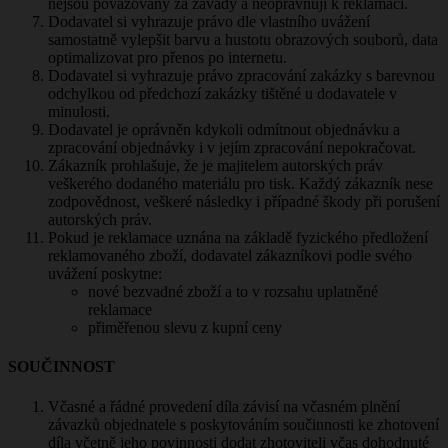
nejsou považovány za závady a neopravňují k reklamaci.
Dodavatel si vyhrazuje právo dle vlastního uvážení
samostatně vylepšit barvu a hustotu obrazových souborů, data
optimalizovat pro přenos po internetu.
Dodavatel si vyhrazuje právo zpracování zakázky s barevnou
odchylkou od předchozí zakázky tištěné u dodavatele v
minulosti.
Dodavatel je oprávněn kdykoli odmítnout objednávku a
zpracování objednávky i v jejím zpracování nepokračovat.
Zákazník prohlašuje, že je majitelem autorských práv
veškerého dodaného materiálu pro tisk. Každý zákazník nese
zodpovědnost, veškeré následky i případné škody při porušení
autorských práv.
Pokud je reklamace uznána na základě fyzického předložení
reklamovaného zboží, dodavatel zákazníkovi podle svého
uvážení poskytne:
nové bezvadné zboží a to v rozsahu uplatněné
reklamace
přiměřenou slevu z kupní ceny
SOUČINNOST
Včasné a řádné provedení díla závisí na včasném plnění
závazků objednatele s poskytováním součinnosti ke zhotovení
díla včetně jeho povinnosti dodat zhotoviteli včas dohodnuté