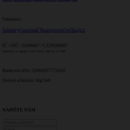
Fakturace:
faktury(zavináč)kangaroo(tečka)cz
IČ / DIČ: 29298687 / CZ29298687
Společnost je zapsaná u KS v Brně, oddíl B, vl. 6490.
Bankovní účet: 2200450777/2010
Datová schránka: nhg7arh
NAPIŠTE NÁM