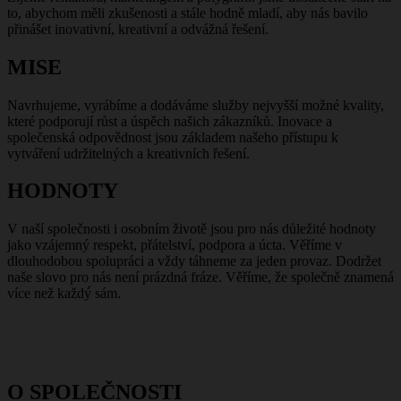
to, abychom měli zkušenosti a stále hodně mladí, aby nás bavilo
přinášet inovativní, kreativní a odvážná řešení.
MISE
Navrhujeme, vyrábíme a dodáváme služby nejvyšší možné kvality,
které podporují růst a úspěch našich zákazníků. Inovace a
společenská odpovědnost jsou základem našeho přístupu k
vytváření udržitelných a kreativních řešení.
HODNOTY
V naší společnosti i osobním životě jsou pro nás důležité hodnoty
jako vzájemný respekt, přátelství, podpora a úcta. Věříme v
dlouhodobou spolupráci a vždy táhneme za jeden provaz. Dodržet
naše slovo pro nás není prázdná fráze. Věříme, že společně znamená
více než každý́ sám.
O SPOLEČNOSTI