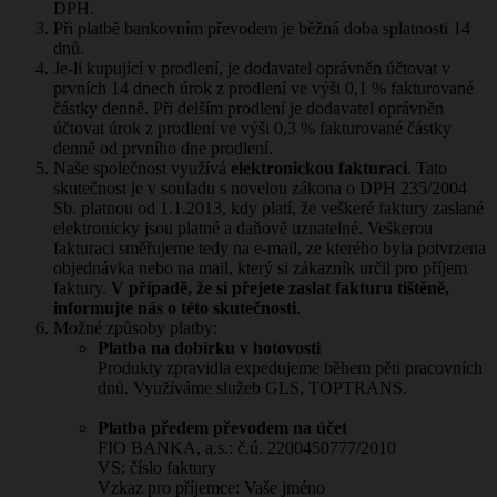
DPH.
Při platbě bankovním převodem je běžná doba splatnosti 14
dnů.
Je-li kupující v prodlení, je dodavatel oprávněn účtovat v
prvních 14 dnech úrok z prodlení ve výši 0,1 % fakturované
částky denně. Při delším prodlení je dodavatel oprávněn
účtovat úrok z prodlení ve výši 0,3 % fakturované částky
denně od prvního dne prodlení.
Naše společnost využívá
elektronickou fakturaci
. Tato
skutečnost je v souladu s novelou zákona o DPH 235/2004
Sb. platnou od 1.1.2013, kdy platí, že veškeré faktury zaslané
elektronicky jsou platné a daňově uznatelné. Veškerou
fakturaci směřujeme tedy na e-mail, ze kterého byla potvrzena
objednávka nebo na mail, který si zákazník určil pro příjem
faktury.
V případě, že si přejete zaslat fakturu tištěně,
informujte nás o této skutečnosti
.
Možné způsoby platby:
Platba na dobírku v hotovosti
Produkty zpravidla expedujeme během pěti pracovních
dnů. Využíváme služeb GLS, TOPTRANS.
Platba předem převodem na účet
FIO BANKA, a.s.: č.ú. 2200450777/2010
VS: číslo faktury
Vzkaz pro příjemce: Vaše jméno