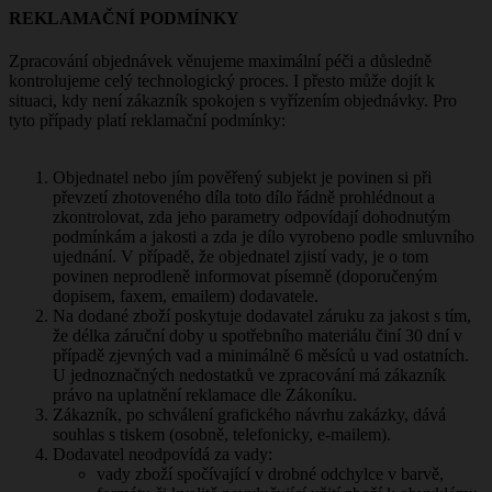
REKLAMAČNÍ PODMÍNKY
Zpracování objednávek věnujeme maximální péči a důsledně
kontrolujeme celý technologický proces. I přesto může dojít k
situaci, kdy není zákazník spokojen s vyřízením objednávky. Pro
tyto případy platí reklamační podmínky:
Objednatel nebo jím pověřený subjekt je povinen si při
převzetí zhotoveného díla toto dílo řádně prohlédnout a
zkontrolovat, zda jeho parametry odpovídají dohodnutým
podmínkám a jakosti a zda je dílo vyrobeno podle smluvního
ujednání. V případě, že objednatel zjistí vady, je o tom
povinen neprodleně informovat písemně (doporučeným
dopisem, faxem, emailem) dodavatele.
Na dodané zboží poskytuje dodavatel záruku za jakost s tím,
že délka záruční doby u spotřebního materiálu činí 30 dní v
případě zjevných vad a minimálně 6 měsíců u vad ostatních.
U jednoznačných nedostatků ve zpracování má zákazník
právo na uplatnění reklamace dle Zákoníku.
Zákazník, po schválení grafického návrhu zakázky, dává
souhlas s tiskem (osobně, telefonicky, e-mailem).
Dodavatel neodpovídá za vady:
vady zboží spočívající v drobné odchylce v barvě,