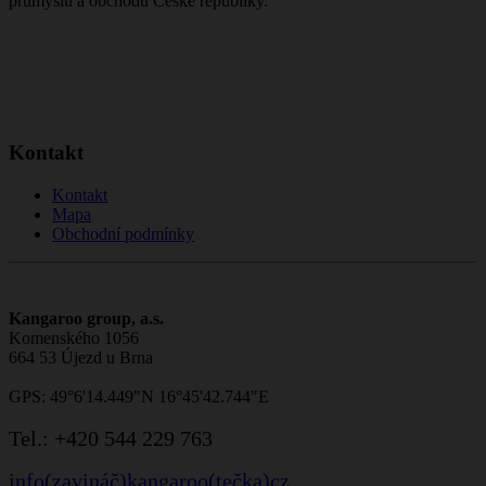
průmyslu a obchodu České republiky.
Kontakt
Kontakt
Mapa
Obchodní podmínky
Kangaroo group, a.s.
Komenského 1056
664 53 Újezd u Brna
GPS: 49°6'14.449"N 16°45'42.744"E
Tel.:
+420 544 229 763
info(zavináč)kangaroo(tečka)cz