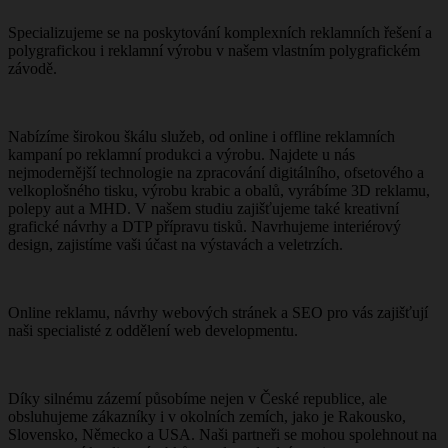
Specializujeme se na poskytování komplexních reklamních řešení a
polygrafickou i reklamní výrobu v našem vlastním polygrafickém
závodě.
Nabízíme širokou škálu služeb, od online i offline reklamních
kampaní po reklamní produkci a výrobu. Najdete u nás
nejmodernější technologie na zpracování digitálního, ofsetového a
velkoplošného tisku, výrobu krabic a obalů, vyrábíme 3D reklamu,
polepy aut a MHD. V našem studiu zajišťujeme také kreativní
grafické návrhy a DTP přípravu tisků. Navrhujeme interiérový
design, zajistíme vaši účast na výstavách a veletrzích.
Online reklamu, návrhy webových stránek a SEO pro vás zajišťují
naši specialisté z oddělení web developmentu.
Díky silnému zázemí působíme nejen v České republice, ale
obsluhujeme zákazníky i v okolních zemích, jako je Rakousko,
Slovensko, Německo a USA. Naši partneři se mohou spolehnout na