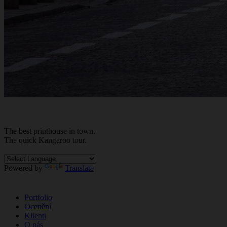
The best
printhouse
in town.
The quick Kan
ga
roo tour.
Powered by
Translate
Portfolio
Ocenění
Klienti
O nás