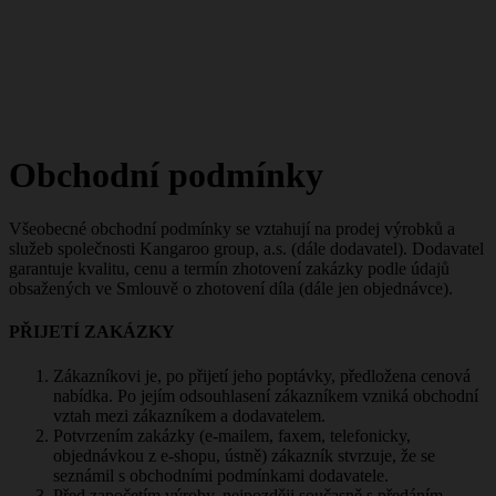
Obchodní podmínky
Všeobecné obchodní podmínky se vztahují na prodej výrobků a
služeb společnosti Kangaroo group, a.s. (dále dodavatel). Dodavatel
garantuje kvalitu, cenu a termín zhotovení zakázky podle údajů
obsažených ve Smlouvě o zhotovení díla (dále jen objednávce).
PŘIJETÍ ZAKÁZKY
Zákazníkovi je, po přijetí jeho poptávky, předložena cenová
nabídka. Po jejím odsouhlasení zákazníkem vzniká obchodní
vztah mezi zákazníkem a dodavatelem.
Potvrzením zakázky (e-mailem, faxem, telefonicky,
objednávkou z e-shopu, ústně) zákazník stvrzuje, že se
seznámil s obchodními podmínkami dodavatele.
Před započetím výroby, nejpozději současně s předáním