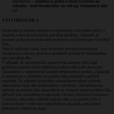
objednávky –
zejména se jedná o zboží vyráběné na
zakázku - individuální tisky do roll-up, reklamních stěn
atd.
VYTVOŘENÍ DÍLA
Dodavatel je povinen zpracovat objednávky s obvyklou péčí a v
souladu s obecně závaznými právními předpisy. Zákazník je
povinen poskytnout dodavateli nezbytnou součinnost pro vytvoření
Díla.
Není-li smluveno jinak, není dodavatel povinen kontrolovat
obsahovou a věcnou správnost podkladů dodaných objednatelem
pro vytvoření díla.
V případě, že má dodavatel zpracovávat samotné dílo (např.
grafickou podobu tisků) náhled na podobu díla zašle dodavatel
zákazníkovi v elektronické podobě elektronickou poštou. Zákazník
je povinen se s náhledem na podobu díla podrobně a pečlivě
seznámit. Na základě závazného odsouhlasení tohoto náhledu
zákazníkem bude dílo dodavatelem vytvořeno. Odsouhlasením
náhledu na podobu díla zákazníkem se závazně stanoví podoba díla,
přičemž toto odsouhlasení nahrazuje všechny předchozí informace
či pokyny zákazníka ohledně podoby díla a za podobu Díla a
textové chyby v Díle nese odpovědnost zákazník, pokud není
dohodnuto Smlouvou jinak.