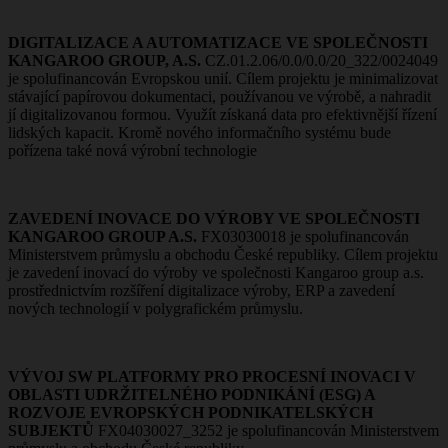
DIGITALIZACE A AUTOMATIZACE VE SPOLEČNOSTI
KANGAROO GROUP, A.S.
CZ.01.2.06/0.0/0.0/20_322/0024049
je spolufinancován Evropskou unií. Cílem projektu je minimalizovat
stávající papírovou dokumentaci, používanou ve výrobě, a nahradit
jí digitalizovanou formou. Využít získaná data pro efektivnější řízení
lidských kapacit. Kromě nového informačního systému bude
pořízena také nová výrobní technologie
ZAVEDENÍ INOVACE DO VÝROBY VE SPOLEČNOSTI
KANGAROO GROUP A.S.
FX03030018 je spolufinancován
Ministerstvem průmyslu a obchodu České republiky. Cílem projektu
je zavedení inovací do výroby ve společnosti Kangaroo group a.s.
prostřednictvím rozšíření digitalizace výroby, ERP a zavedení
nových technologií v polygrafickém průmyslu.
VÝVOJ SW PLATFORMY PRO PROCESNÍ INOVACI V
OBLASTI UDRŽITELNÉHO PODNIKÁNÍ (ESG) A
ROZVOJE EVROPSKÝCH PODNIKATELSKÝCH
SUBJEKTŮ
FX04030027_3252 je spolufinancován Ministerstvem