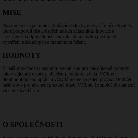
MISE
Navrhujeme, vyrábíme a dodáváme služby nejvyšší možné kvality,
které podporují růst a úspěch našich zákazníků. Inovace a
společenská odpovědnost jsou základem našeho přístupu k
vytváření udržitelných a kreativních řešení.
HODNOTY
V naší společnosti i osobním životě jsou pro nás důležité hodnoty
jako vzájemný respekt, přátelství, podpora a úcta. Věříme v
dlouhodobou spolupráci a vždy táhneme za jeden provaz. Dodržet
naše slovo pro nás není prázdná fráze. Věříme, že společně znamená
více než každý́ sám.
O SPOLEČNOSTI
Specializujeme se na poskytování komplexních reklamních řešení a