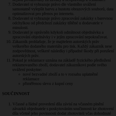
Dodavatel si vyhrazuje právo dle vlastního uvážení
samostatně vylepšit barvu a hustotu obrazových souborů, data
optimalizovat pro přenos po internetu.
Dodavatel si vyhrazuje právo zpracování zakázky s barevnou
odchylkou od předchozí zakázky tištěné u dodavatele v
minulosti.
Dodavatel je oprávněn kdykoli odmítnout objednávku a
zpracování objednávky i v jejím zpracování nepokračovat.
Zákazník prohlašuje, že je majitelem autorských práv
veškerého dodaného materiálu pro tisk. Každý zákazník nese
zodpovědnost, veškeré následky i případné škody při porušení
autorských práv.
Pokud je reklamace uznána na základě fyzického předložení
reklamovaného zboží, dodavatel zákazníkovi podle svého
uvážení poskytne:
nové bezvadné zboží a to v rozsahu uplatněné
reklamace
přiměřenou slevu z kupní ceny
SOUČINNOST
Včasné a řádné provedení díla závisí na včasném plnění
závazků objednatele s poskytováním součinnosti ke zhotovení
díla včetně jeho povinnosti dodat zhotoviteli včas dohodnuté