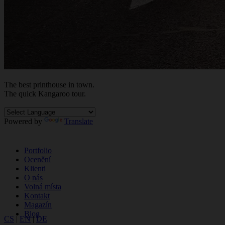
The best
printhouse
in town.
The quick Kan
ga
roo tour.
Powered by
Translate
Portfolio
Ocenění
Klienti
O nás
Volná místa
Kontakt
Magazín
Blog
CS
|
EN
|
DE