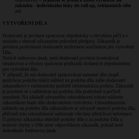
zakázku - individuální tisky do roll-up, reklamních stěn
atd.
VYTVOŘENÍ DÍLA
Dodavatel je povinen zpracovat objednávky s obvyklou péčí a v
souladu s obecně závaznými právními předpisy. Zákazník je
povinen poskytnout dodavateli nezbytnou součinnost pro vytvoření
Díla.
Není-li smluveno jinak, není dodavatel povinen kontrolovat
obsahovou a věcnou správnost podkladů dodaných objednatelem
pro vytvoření díla.
V případě, že má dodavatel zpracovávat samotné dílo (např.
grafickou podobu tisků) náhled na podobu díla zašle dodavatel
zákazníkovi v elektronické podobě elektronickou poštou. Zákazník
je povinen se s náhledem na podobu díla podrobně a pečlivě
seznámit. Na základě závazného odsouhlasení tohoto náhledu
zákazníkem bude dílo dodavatelem vytvořeno. Odsouhlasením
náhledu na podobu díla zákazníkem se závazně stanoví podoba díla,
přičemž toto odsouhlasení nahrazuje všechny předchozí informace
či pokyny zákazníka ohledně podoby díla a za podobu Díla a
textové chyby v Díle nese odpovědnost zákazník, pokud není
dohodnuto Smlouvou jinak.