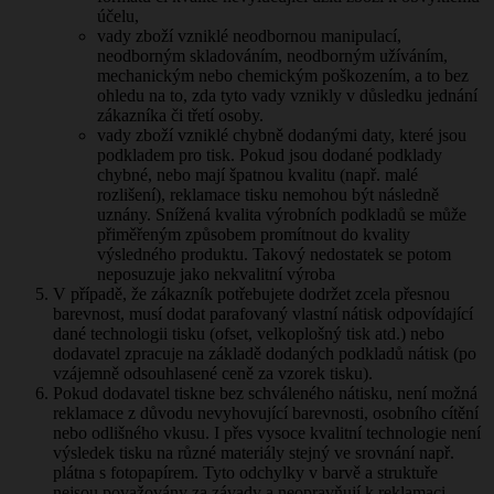
účelu,
vady zboží vzniklé neodbornou manipulací,
neodborným skladováním, neodborným užíváním,
mechanickým nebo chemickým poškozením, a to bez
ohledu na to, zda tyto vady vznikly v důsledku jednání
zákazníka či třetí osoby.
vady zboží vzniklé chybně dodanými daty, které jsou
podkladem pro tisk. Pokud jsou dodané podklady
chybné, nebo mají špatnou kvalitu (např. malé
rozlišení), reklamace tisku nemohou být následně
uznány. Snížená kvalita výrobních podkladů se může
přiměřeným způsobem promítnout do kvality
výsledného produktu. Takový nedostatek se potom
neposuzuje jako nekvalitní výroba
V případě, že zákazník potřebujete dodržet zcela přesnou
barevnost, musí dodat parafovaný vlastní nátisk odpovídající
dané technologii tisku (ofset, velkoplošný tisk atd.) nebo
dodavatel zpracuje na základě dodaných podkladů nátisk (po
vzájemně odsouhlasené ceně za vzorek tisku).
Pokud dodavatel tiskne bez schváleného nátisku, není možná
reklamace z důvodu nevyhovující barevnosti, osobního cítění
nebo odlišného vkusu. I přes vysoce kvalitní technologie není
výsledek tisku na různé materiály stejný ve srovnání např.
plátna s fotopapírem. Tyto odchylky v barvě a struktuře
nejsou považovány za závady a neopravňují k reklamaci.