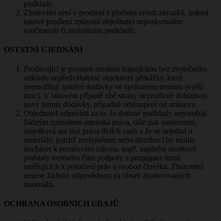
podklady.
Zhotovitel není v prodlení s plněním svých závazků, pokud
takové prodlení způsobil objednatel neposkytnutím
součinnosti či nedodáním podkladů.
OSTATNÍ UJEDNÁNÍ
Prodávající je povinen oznámit kupujícímu bez zbytečného
odkladu nepředvídatelné objektivní překážky, které
znemožňují splnění dodávky ve sjednaném termínu (vyšší
moc). V takovém případě obě strany neprodleně dohodnou
nový termín dodávky, případně odstoupení od smlouvy.
Objednatel odpovídá za to, že dodané podklady neporušují
žádným způsobem autorská práva, dále pak osobnostní,
majetková ani jiná práva třetích osob a že se nejedná o
materiály, jejichž zveřejněním nebo distribucí by mohlo
docházet k porušování zákona, např. naplnění skutkové
podstaty trestného činu podpory a propagace hnutí
směřujících k potlačení práv a svobod člověka. Zhotovitel
nenese žádnou odpovědnost za obsah zhotovovaných
materiálů.
OCHRANA OSOBNÍCH ÚDAJŮ