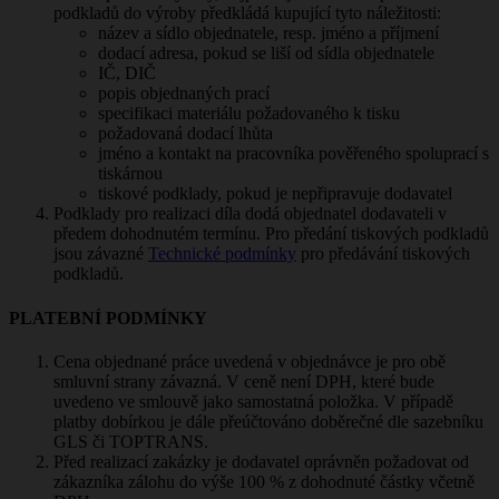
podkladů do výroby předkládá kupující tyto náležitosti:
název a sídlo objednatele, resp. jméno a příjmení
dodací adresa, pokud se liší od sídla objednatele
IČ, DIČ
popis objednaných prací
specifikaci materiálu požadovaného k tisku
požadovaná dodací lhůta
jméno a kontakt na pracovníka pověřeného spoluprací s
tiskárnou
tiskové podklady, pokud je nepřipravuje dodavatel
Podklady pro realizaci díla dodá objednatel dodavateli v
předem dohodnutém termínu. Pro předání tiskových podkladů
jsou závazné
Technické podmínky
pro předávání tiskových
podkladů.
PLATEBNÍ PODMÍNKY
Cena objednané práce uvedená v objednávce je pro obě
smluvní strany závazná. V ceně není DPH, které bude
uvedeno ve smlouvě jako samostatná položka. V případě
platby dobírkou je dále přeúčtováno doběrečné dle sazebníku
GLS či TOPTRANS.
Před realizací zakázky je dodavatel oprávněn požadovat od
zákazníka zálohu do výše 100 % z dohodnuté částky včetně