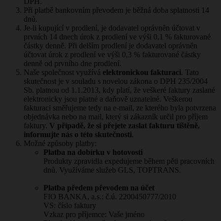
DPH.
Při platbě bankovním převodem je běžná doba splatnosti 14
dnů.
Je-li kupující v prodlení, je dodavatel oprávněn účtovat v
prvních 14 dnech úrok z prodlení ve výši 0,1 % fakturované
částky denně. Při delším prodlení je dodavatel oprávněn
účtovat úrok z prodlení ve výši 0,3 % fakturované částky
denně od prvního dne prodlení.
Naše společnost využívá
elektronickou fakturaci
. Tato
skutečnost je v souladu s novelou zákona o DPH 235/2004
Sb. platnou od 1.1.2013, kdy platí, že veškeré faktury zaslané
elektronicky jsou platné a daňově uznatelné. Veškerou
fakturaci směřujeme tedy na e-mail, ze kterého byla potvrzena
objednávka nebo na mail, který si zákazník určil pro příjem
faktury.
V případě, že si přejete zaslat fakturu tištěně,
informujte nás o této skutečnosti
.
Možné způsoby platby:
Platba na dobírku v hotovosti
Produkty zpravidla expedujeme během pěti pracovních
dnů. Využíváme služeb GLS, TOPTRANS.
Platba předem převodem na účet
FIO BANKA, a.s.: č.ú. 2200450777/2010
VS: číslo faktury
Vzkaz pro příjemce: Vaše jméno