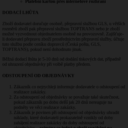
Platební kartou přes internetové rozhraní
DODACÍ LHŮTA
Zboží dodavatel doručuje osobně, přepravní službou GLS, u větších
rozměrů zboží pak přepravní službou TOPTRANS nebo je zboží
možné vyzvednout objednatelem osobně na provozovně. Zajišťuje-
li dodavatel přepravu zboží prostřednictvím přepravní služby, účtuje
tuto službu podle ceníku dopravců (Česká pošta, GLS,
TOPTRANS), pokud není dohodnuto jinak.
Běžná dodací lhůta je 5-10 dnů od dodání tiskových dat, případně
od uhrazení objednávky při volbě platby předem.
ODSTOUPENÍ OD OBJEDNÁVKY
Zákazník co nejrychleji informuje dodavatele o odstoupení od
realizace zakázky.
Za odstoupení od objednávky se považuje také skutečnost,
pokud zákazník po dobu delší jak 20 dnů nereaguje na
podněty ve věci realizace zakázky.
Zákazník je povinen při odstoupení od objednávky uhradit
náklady, které dodavateli prokazatelně vznikly od doby
zahájení realizace zakázky do doby odstoupení od
objednávky –
zejména se jedná o zboží vyráběné na