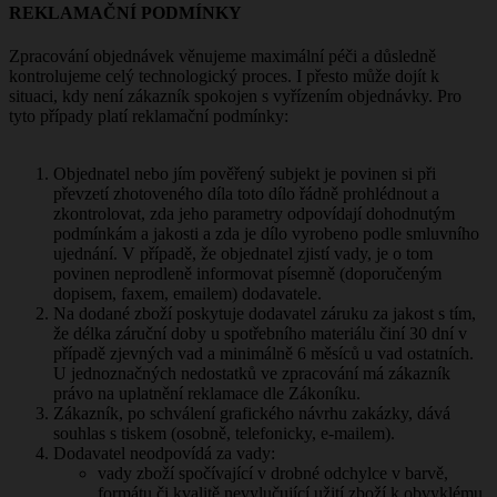
REKLAMAČNÍ PODMÍNKY
Zpracování objednávek věnujeme maximální péči a důsledně
kontrolujeme celý technologický proces. I přesto může dojít k
situaci, kdy není zákazník spokojen s vyřízením objednávky. Pro
tyto případy platí reklamační podmínky:
Objednatel nebo jím pověřený subjekt je povinen si při
převzetí zhotoveného díla toto dílo řádně prohlédnout a
zkontrolovat, zda jeho parametry odpovídají dohodnutým
podmínkám a jakosti a zda je dílo vyrobeno podle smluvního
ujednání. V případě, že objednatel zjistí vady, je o tom
povinen neprodleně informovat písemně (doporučeným
dopisem, faxem, emailem) dodavatele.
Na dodané zboží poskytuje dodavatel záruku za jakost s tím,
že délka záruční doby u spotřebního materiálu činí 30 dní v
případě zjevných vad a minimálně 6 měsíců u vad ostatních.
U jednoznačných nedostatků ve zpracování má zákazník
právo na uplatnění reklamace dle Zákoníku.
Zákazník, po schválení grafického návrhu zakázky, dává
souhlas s tiskem (osobně, telefonicky, e-mailem).
Dodavatel neodpovídá za vady:
vady zboží spočívající v drobné odchylce v barvě,
formátu či kvalitě nevylučující užití zboží k obvyklému