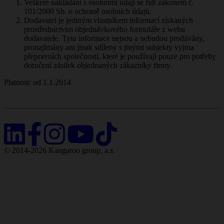
Veškeré nakládání s osobními údaji se řídí zákonem č.
101/2000 Sb. o ochraně osobních údajů.
Dodavatel je jediným vlastníkem informací získaných
prostřednictvím objednávkového formuláře z webu
dodavatele. Tyto informace nejsou a nebudou prodávány,
pronajímány ani jinak sdíleny s jinými subjekty vyjma
přepravních společností, které je používají pouze pro potřeby
doručení zásilek objednaných zákazníky firmy.
Platnost: od 1.1.2014
© 2014-2026 Kangaroo group, a.s.