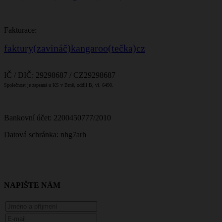
Fakturace:
faktury(zavináč)kangaroo(tečka)cz
IČ / DIČ: 29298687 / CZ29298687
Společnost je zapsaná u KS v Brně, oddíl B, vl. 6490.
Bankovní účet: 2200450777/2010
Datová schránka: nhg7arh
NAPIŠTE NÁM