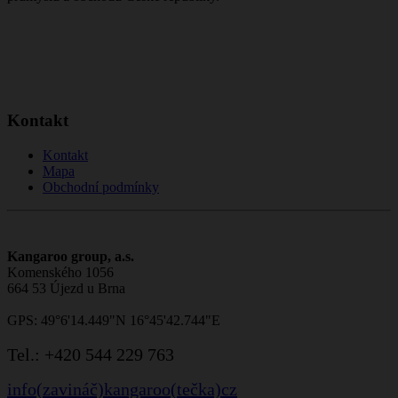
Kontakt
Kontakt
Mapa
Obchodní podmínky
Kangaroo group, a.s.
Komenského 1056
664 53 Újezd u Brna
GPS: 49°6'14.449"N 16°45'42.744"E
Tel.:
+420 544 229 763
info(zavináč)kangaroo(tečka)cz