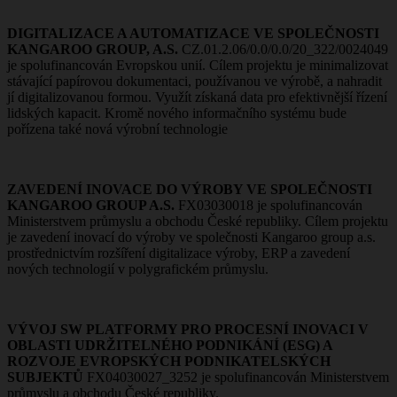
DIGITALIZACE A AUTOMATIZACE VE SPOLEČNOSTI
KANGAROO GROUP, A.S.
CZ.01.2.06/0.0/0.0/20_322/0024049
je spolufinancován Evropskou unií. Cílem projektu je minimalizovat
stávající papírovou dokumentaci, používanou ve výrobě, a nahradit
jí digitalizovanou formou. Využít získaná data pro efektivnější řízení
lidských kapacit. Kromě nového informačního systému bude
pořízena také nová výrobní technologie
ZAVEDENÍ INOVACE DO VÝROBY VE SPOLEČNOSTI
KANGAROO GROUP A.S.
FX03030018 je spolufinancován
Ministerstvem průmyslu a obchodu České republiky. Cílem projektu
je zavedení inovací do výroby ve společnosti Kangaroo group a.s.
prostřednictvím rozšíření digitalizace výroby, ERP a zavedení
nových technologií v polygrafickém průmyslu.
VÝVOJ SW PLATFORMY PRO PROCESNÍ INOVACI V
OBLASTI UDRŽITELNÉHO PODNIKÁNÍ (ESG) A
ROZVOJE EVROPSKÝCH PODNIKATELSKÝCH
SUBJEKTŮ
FX04030027_3252 je spolufinancován Ministerstvem
průmyslu a obchodu České republiky.