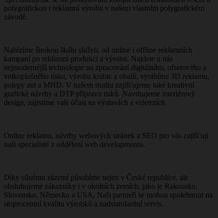
polygrafickou i reklamní výrobu v našem vlastním polygrafickém
závodě.
Nabízíme širokou škálu služeb, od online i offline reklamních
kampaní po reklamní produkci a výrobu. Najdete u nás
nejmodernější technologie na zpracování digitálního, ofsetového a
velkoplošného tisku, výrobu krabic a obalů, vyrábíme 3D reklamu,
polepy aut a MHD. V našem studiu zajišťujeme také kreativní
grafické návrhy a DTP přípravu tisků. Navrhujeme interiérový
design, zajistíme vaši účast na výstavách a veletrzích.
Online reklamu, návrhy webových stránek a SEO pro vás zajišťují
naši specialisté z oddělení web developmentu.
Díky silnému zázemí působíme nejen v České republice, ale
obsluhujeme zákazníky i v okolních zemích, jako je Rakousko,
Slovensko, Německo a USA. Naši partneři se mohou spolehnout na
stoprocentní kvalitu výrobků a nadstandardní servis.