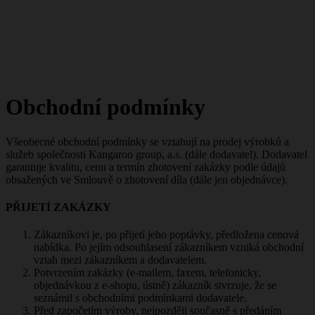
Obchodní podmínky
Všeobecné obchodní podmínky se vztahují na prodej výrobků a
služeb společnosti Kangaroo group, a.s. (dále dodavatel). Dodavatel
garantuje kvalitu, cenu a termín zhotovení zakázky podle údajů
obsažených ve Smlouvě o zhotovení díla (dále jen objednávce).
PŘIJETÍ ZAKÁZKY
Zákazníkovi je, po přijetí jeho poptávky, předložena cenová
nabídka. Po jejím odsouhlasení zákazníkem vzniká obchodní
vztah mezi zákazníkem a dodavatelem.
Potvrzením zakázky (e-mailem, faxem, telefonicky,
objednávkou z e-shopu, ústně) zákazník stvrzuje, že se
seznámil s obchodními podmínkami dodavatele.
Před započetím výroby, nejpozději současně s předáním