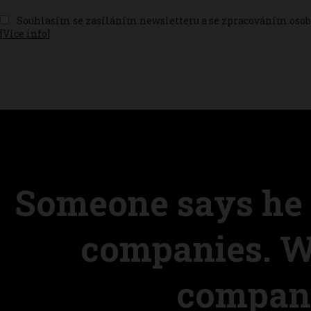
Souhlasím se zasíláním newsletteru a se zpracováním osobn
[
Více info
]
Someone says he 
companies. W
compani