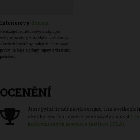
Interiérový
design
Realizujeme interiérový design pro
veřejné prostory, kanceláře i váš domov.
Akustické systémy, nábytek, designové
prvky, 3D loga a polepy, tapety s vlastním
potiskem.
OCENĚNÍ
Jsme pyšní, že náš návrh designu, tisk a velkopl
v konkurenci knihoven z celého světa a získal
1. 
knihovnických asociací a institucí (IFLA)
.