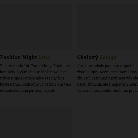
Fashion Night
Brno
Obalový
design
Business setkání. Top celebrity.
Zajímavé
Atraktivní obaly potravin a spotřebn
kontakty. Výjimečná módní show.
To je
zboží se špičkovým designem? Naši
největší společenská akce sezony, kde
zkušení designéři navrhnou váš ob
byste neměli rozhodně vy osobně ani vaši
nejen funkční, ale s nápadem, kter
důležití obchodní partneři chybět.
vynikne mezi konkurenčními produ