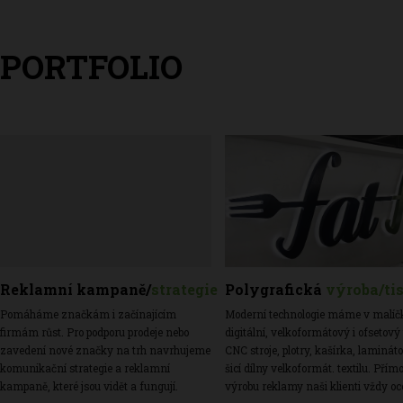
PORTFOLIO
Reklamní
kampaně
/
strategie
Polygrafická
výroba/ti
Pomáháme značkám i začínajícím
Moderní technologie máme v malíč
firmám růst. Pro podporu prodeje nebo
digitální, velkoformátový i ofsetový 
zavedení nové značky na trh navrhujeme
CNC stroje, plotry, kašírka, lamináto
komunikační strategie a reklamní
šicí dílny velkoformát. textilu. Přím
kampaně, které jsou vidět a fungují.
výrobu reklamy naši klienti vždy oc