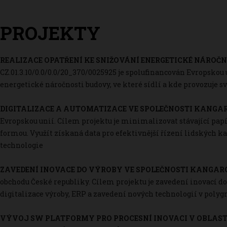
PROJEKTY
REALIZACE OPATŘENÍ KE SNIŽOVÁNÍ ENERGETICKÉ NÁROČN
CZ.01.3.10/0.0/0.0/20_370/0025925 je spolufinancován Evropskou
energetické náročnosti budovy, ve které sídlí a kde provozuje s
DIGITALIZACE A AUTOMATIZACE VE SPOLEČNOSTI KANGARO
Evropskou unií. Cílem projektu je minimalizovat stávající papí
formou. Využít získaná data pro efektivnější řízení lidských
technologie
ZAVEDENÍ INOVACE DO VÝROBY VE SPOLEČNOSTI KANGARO
obchodu České republiky. Cílem projektu je zavedení inovací do
digitalizace výroby, ERP a zavedení nových technologií v poly
VÝVOJ SW PLATFORMY PRO PROCESNÍ INOVACI V OBLAST