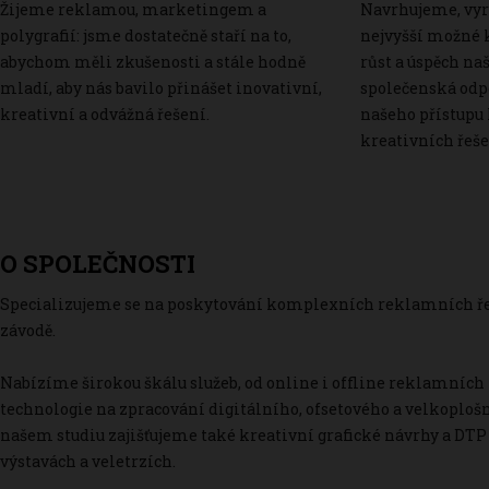
Žijeme reklamou, marketingem a
Navrhujeme, vy
polygrafií: jsme dostatečně staří na to,
nejvyšší možné k
abychom měli zkušenosti a stále hodně
růst a úspěch na
mladí, aby nás bavilo přinášet inovativní,
společenská odp
kreativní a odvážná řešení.
našeho přístupu 
kreativních řeše
O SPOLEČNOSTI
Specializujeme se na poskytování komplexních reklamních ře
závodě.
Nabízíme širokou škálu služeb, od online i offline reklamníc
technologie na zpracování digitálního, ofsetového a velkoplošn
našem studiu zajišťujeme také kreativní grafické návrhy a DTP 
výstavách a veletrzích.