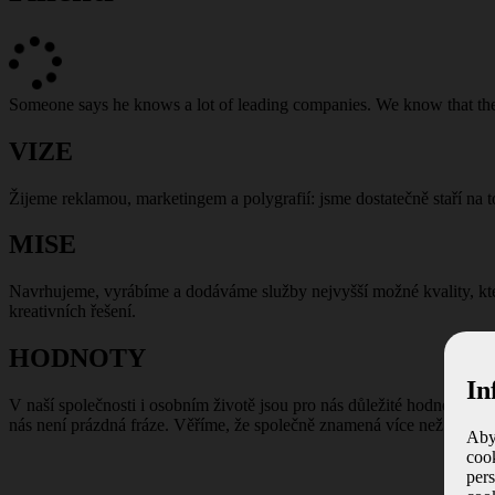
Someone says he knows a lot of leading companies. We know that t
VIZE
Žijeme reklamou, marketingem a polygrafií: jsme dostatečně staří na t
MISE
Navrhujeme, vyrábíme a dodáváme služby nejvyšší možné kvality, kter
kreativních řešení.
HODNOTY
In
V naší společnosti i osobním životě jsou pro nás důležité hodnoty ja
nás není prázdná fráze. Věříme, že společně znamená více než každý́
Aby
coo
per