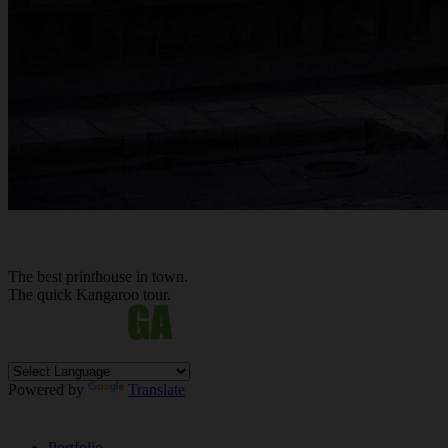
The best
printhouse
in town.
The quick Kan
ga
roo tour.
Powered by
Translate
Portfolio