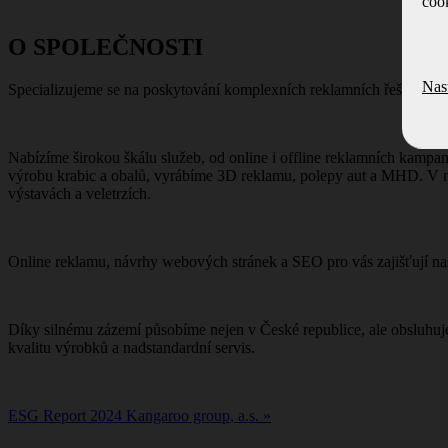
cook
O SPOLEČNOSTI
Nas
Specializujeme se na poskytování komplexních reklamních řešení a p
Nabízíme širokou škálu služeb, od online i offline reklamních kampan
výrobu krabic a obalů, vyrábíme 3D reklamu, polepy aut a MHD. V naš
výstavách a veletrzích.
Online reklamu, návrhy webových stránek a SEO pro vás zajišťují na
Díky silnému zázemí působíme nejen v České republice, ale obsluhu
kvalitu výrobků a nadstandardní servis.
ESG Report 2024 Kangaroo group, a.s. »