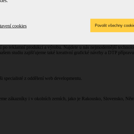
ies.
tavení cookies
olygrafickou i reklamní výrobu v našem vlastním polygrafickém závodě
í po reklamní produkci a výrobu. Najdete u nás nejmodernější technolog
em studiu zajišťujeme také kreativní grafické návrhy a DTP přípravu t
ši specialisté z oddělení web developmentu.
jeme zákazníky i v okolních zemích, jako je Rakousko, Slovensko, Něm