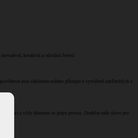
 inovativní, kreativní a odvážná řešení.
povědnost jsou základem našeho přístupu k vytváření udržitelných a
 spolupráci a vždy táhneme za jeden provaz. Dodržet naše slovo pro