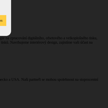
.
ie na zpracování digitálního, ofsetového a velkoplošného tisku,
isků. Navrhujeme interiérový design, zajistíme vaši účast na
ecko a USA. Naši partneři se mohou spolehnout na stoprocentní