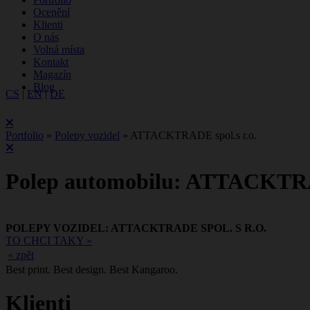
Ocenění
Klienti
O nás
Volná místa
Kontakt
Magazín
Blog
CS
|
EN
|
DE
Portfolio
»
Polepy vozidel
»
ATTACKTRADE spol.s r.o.
Polep automobilu: ATTACKTRAD
POLEPY VOZIDEL: ATTACKTRADE SPOL. S R.O.
TO CHCI TAKY »
« zpět
Best print. Best design. Best Kangaroo.
Klienti