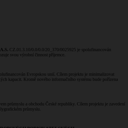
.S.
CZ.01.3.10/0.0/0.0/20_370/0025925 je spolufinancován
ozuje svou výrobní činnost příjemce.
lufinancován Evropskou unií. Cílem projektu je minimalizovat
lidských kapacit. Kromě nového informačního systému bude pořízena
em průmyslu a obchodu České republiky. Cílem projektu je zavedení
polygrafickém průmyslu.