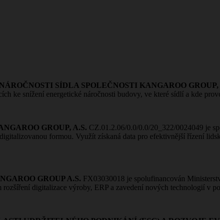
NÁROČNOSTI SÍDLA SPOLEČNOSTI KANGAROO GROUP, A
ích ke snížení energetické náročnosti budovy, ve které sídlí a kde prov
ANGAROO GROUP, A.S.
CZ.01.2.06/0.0/0.0/20_322/0024049 je spo
 digitalizovanou formou. Využít získaná data pro efektivnější řízení 
NGAROO GROUP A.S.
FX03030018 je spolufinancován Ministerstv
m rozšíření digitalizace výroby, ERP a zavedení nových technologií v 