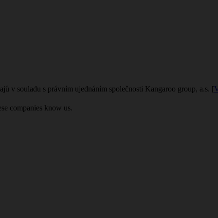
ajů v souladu s právním ujednáním společnosti Kangaroo group, a.s. [
V
hese companies know us.