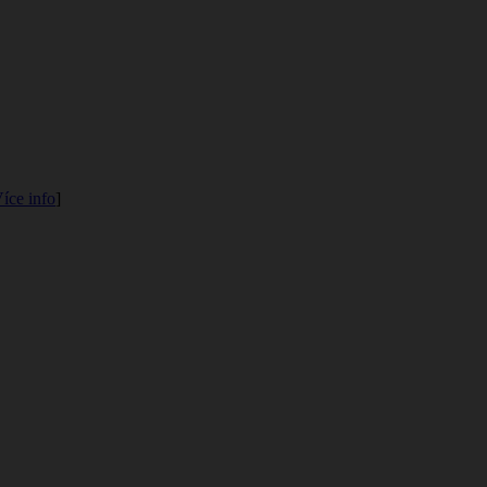
íce info
]