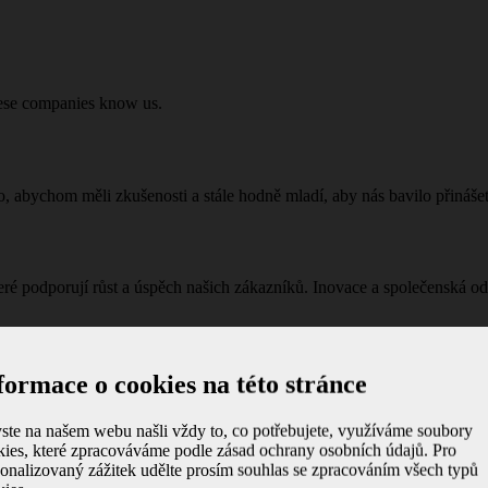
hese companies know us.
o, abychom měli zkušenosti a stále hodně mladí, aby nás bavilo přinášet
é podporují růst a úspěch našich zákazníků. Inovace a společenská od
formace o cookies na této stránce
ko vzájemný respekt, přátelství, podpora a úcta. Věříme v dlouhodobou
 sám.
ste na našem webu našli vždy to, co potřebujete, využíváme soubory
kies, které zpracováváme podle zásad ochrany osobních údajů. Pro
sonalizovaný zážitek udělte prosím souhlas se zpracováním všech typů