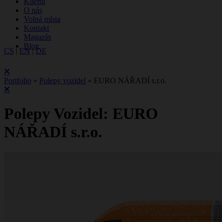
Klienti
O nás
Volná místa
Kontakt
Magazín
Blog
CS
|
EN
|
DE
Portfolio
»
Polepy vozidel
»
EURO NÁŘADÍ s.r.o.
Polepy Vozidel: EURO
NÁŘADÍ s.r.o.