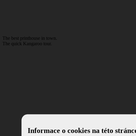
The best
printhouse
in town.
The quick Kan
ga
roo tour.
Informace o cookies na této stránc