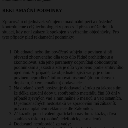
REKLAMAČNÍ PODMÍNKY
Zpracování objednávek věnujeme maximální péči a důsledně
kontrolujeme celý technologický proces. I přesto může dojít k
situaci, kdy není zákazník spokojen s vyřízením objednávky. Pro
tyto případy platí reklamační podmínky:
Objednatel nebo jím pověřený subjekt je povinen si při
převzetí zhotoveného díla toto dílo řádně prohlédnout a
zkontrolovat, zda jeho parametry odpovídají dohodnutým
podmínkám a jakosti a zda je dílo vyrobeno podle smluvního
ujednání. V případě, že objednatel zjistí vady, je o tom
povinen neprodleně informovat písemně (doporučeným
dopisem, faxem, emailem) dodavatele.
Na dodané zboží poskytuje dodavatel záruku za jakost s tím,
že délka záruční doby u spotřebního materiálu činí 30 dní v
případě zjevných vad a minimálně 6 měsíců u vad ostatních.
U jednoznačných nedostatků ve zpracování má zákazník
právo na uplatnění reklamace dle Zákoníku.
Zákazník, po schválení grafického návrhu zakázky, dává
souhlas s tiskem (osobně, telefonicky, e-mailem).
Dodavatel neodpovídá za vady: