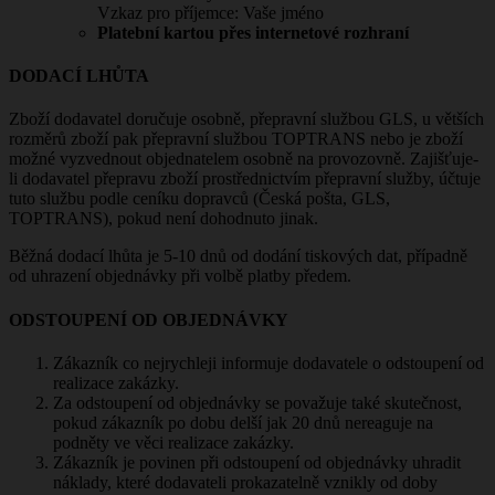
Vzkaz pro příjemce: Vaše jméno
Platební kartou přes internetové rozhraní
DODACÍ LHŮTA
Zboží dodavatel doručuje osobně, přepravní službou GLS, u větších
rozměrů zboží pak přepravní službou TOPTRANS nebo je zboží
možné vyzvednout objednatelem osobně na provozovně. Zajišťuje-
li dodavatel přepravu zboží prostřednictvím přepravní služby, účtuje
tuto službu podle ceníku dopravců (Česká pošta, GLS,
TOPTRANS), pokud není dohodnuto jinak.
Běžná dodací lhůta je 5-10 dnů od dodání tiskových dat, případně
od uhrazení objednávky při volbě platby předem.
ODSTOUPENÍ OD OBJEDNÁVKY
Zákazník co nejrychleji informuje dodavatele o odstoupení od
realizace zakázky.
Za odstoupení od objednávky se považuje také skutečnost,
pokud zákazník po dobu delší jak 20 dnů nereaguje na
podněty ve věci realizace zakázky.
Zákazník je povinen při odstoupení od objednávky uhradit
náklady, které dodavateli prokazatelně vznikly od doby