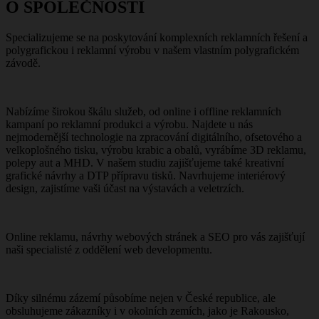
O SPOLEČNOSTI
Specializujeme se na poskytování komplexních reklamních řešení a
polygrafickou i reklamní výrobu v našem vlastním polygrafickém
závodě.
Nabízíme širokou škálu služeb, od online i offline reklamních
kampaní po reklamní produkci a výrobu. Najdete u nás
nejmodernější technologie na zpracování digitálního, ofsetového a
velkoplošného tisku, výrobu krabic a obalů, vyrábíme 3D reklamu,
polepy aut a MHD. V našem studiu zajišťujeme také kreativní
grafické návrhy a DTP přípravu tisků. Navrhujeme interiérový
design, zajistíme vaši účast na výstavách a veletrzích.
Online reklamu, návrhy webových stránek a SEO pro vás zajišťují
naši specialisté z oddělení web developmentu.
Díky silnému zázemí působíme nejen v České republice, ale
obsluhujeme zákazníky i v okolních zemích, jako je Rakousko,