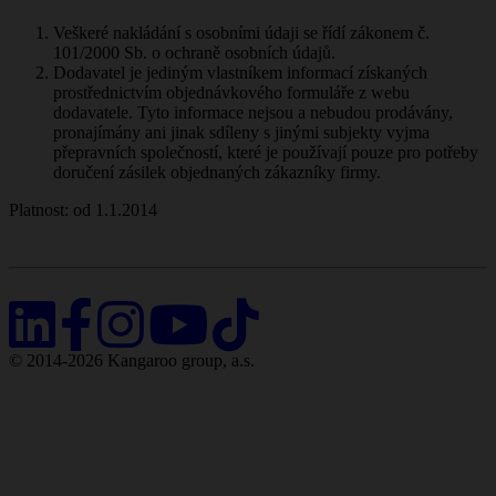
Veškeré nakládání s osobními údaji se řídí zákonem č.
101/2000 Sb. o ochraně osobních údajů.
Dodavatel je jediným vlastníkem informací získaných
prostřednictvím objednávkového formuláře z webu
dodavatele. Tyto informace nejsou a nebudou prodávány,
pronajímány ani jinak sdíleny s jinými subjekty vyjma
přepravních společností, které je používají pouze pro potřeby
doručení zásilek objednaných zákazníky firmy.
Platnost: od 1.1.2014
© 2014-2026 Kangaroo group, a.s.