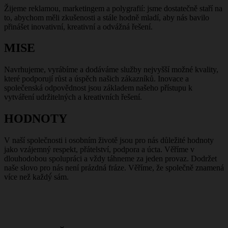
Žijeme reklamou, marketingem a polygrafií: jsme dostatečně staří na
to, abychom měli zkušenosti a stále hodně mladí, aby nás bavilo
přinášet inovativní, kreativní a odvážná řešení.
MISE
Navrhujeme, vyrábíme a dodáváme služby nejvyšší možné kvality,
které podporují růst a úspěch našich zákazníků. Inovace a
společenská odpovědnost jsou základem našeho přístupu k
vytváření udržitelných a kreativních řešení.
HODNOTY
V naší společnosti i osobním životě jsou pro nás důležité hodnoty
jako vzájemný respekt, přátelství, podpora a úcta. Věříme v
dlouhodobou spolupráci a vždy táhneme za jeden provaz. Dodržet
naše slovo pro nás není prázdná fráze. Věříme, že společně znamená
více než každý́ sám.