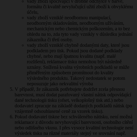
vady zboží spočívající v drobné odchylce v barvě,
formátu či kvalitě nevylučující užití zboží k obvyklému
účelu,
vady zboží vzniklé neodbornou manipulací,
neodborným skladováním, neodborným užíváním,
mechanickým nebo chemickým poškozením, a to bez
ohledu na to, zda tyto vady vznikly v důsledku jednání
zákazníka či třetí osoby.
vady zboží vzniklé chybně dodanými daty, které jsou
podkladem pro tisk. Pokud jsou dodané podklady
chybné, nebo mají špatnou kvalitu (např. malé
rozlišení), reklamace tisku nemohou být následně
uznány. Snížená kvalita výrobních podkladů se může
přiměřeným způsobem promítnout do kvality
výsledného produktu. Takový nedostatek se potom
neposuzuje jako nekvalitní výroba
V případě, že zákazník potřebujete dodržet zcela přesnou
barevnost, musí dodat parafovaný vlastní nátisk odpovídající
dané technologii tisku (ofset, velkoplošný tisk atd.) nebo
dodavatel zpracuje na základě dodaných podkladů nátisk (po
vzájemně odsouhlasené ceně za vzorek tisku).
Pokud dodavatel tiskne bez schváleného nátisku, není možná
reklamace z důvodu nevyhovující barevnosti, osobního cítění
nebo odlišného vkusu. I přes vysoce kvalitní technologie není
výsledek tisku na různé materiály stejný ve srovnání např.