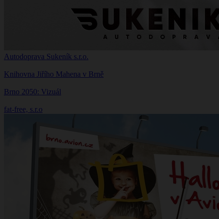
Autodoprava Sukeník s.r.o.
Knihovna Jiřího Mahena v Brně
Brno 2050: Vizuál
fat-free, s.r.o