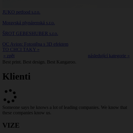
JUKO petfood s.r.o.
Moravská plynárenská s.r.o.
ŠROT GEBESHUBER s.r.o.
OC Avion: Fotostěna s 3D efektem
TO CHCI TAKY »
« zpět
následující kategorie »
Best print. Best design. Best Kangaroo.
Klienti
Someone says he knows a lot of leading companies. We know that
these companies know us.
VIZE