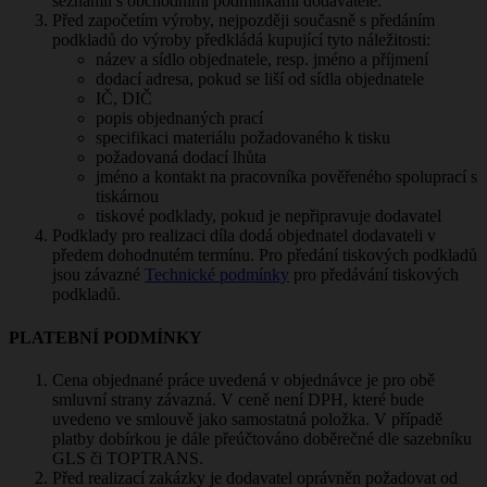
seznámil s obchodními podmínkami dodavatele.
Před započetím výroby, nejpozději současně s předáním
podkladů do výroby předkládá kupující tyto náležitosti:
název a sídlo objednatele, resp. jméno a příjmení
dodací adresa, pokud se liší od sídla objednatele
IČ, DIČ
popis objednaných prací
specifikaci materiálu požadovaného k tisku
požadovaná dodací lhůta
jméno a kontakt na pracovníka pověřeného spoluprací s
tiskárnou
tiskové podklady, pokud je nepřipravuje dodavatel
Podklady pro realizaci díla dodá objednatel dodavateli v
předem dohodnutém termínu. Pro předání tiskových podkladů
jsou závazné
Technické podmínky
pro předávání tiskových
podkladů.
PLATEBNÍ PODMÍNKY
Cena objednané práce uvedená v objednávce je pro obě
smluvní strany závazná. V ceně není DPH, které bude
uvedeno ve smlouvě jako samostatná položka. V případě
platby dobírkou je dále přeúčtováno doběrečné dle sazebníku
GLS či TOPTRANS.
Před realizací zakázky je dodavatel oprávněn požadovat od