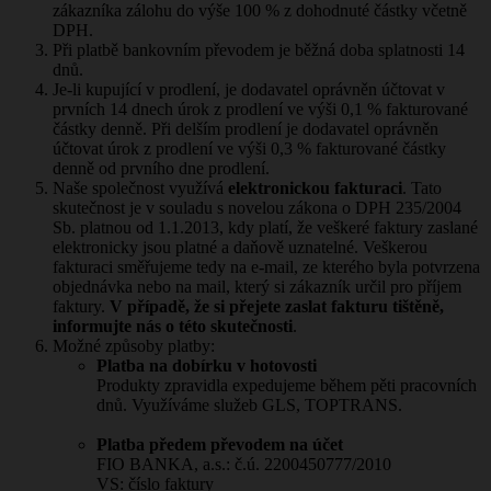
zákazníka zálohu do výše 100 % z dohodnuté částky včetně
DPH.
Při platbě bankovním převodem je běžná doba splatnosti 14
dnů.
Je-li kupující v prodlení, je dodavatel oprávněn účtovat v
prvních 14 dnech úrok z prodlení ve výši 0,1 % fakturované
částky denně. Při delším prodlení je dodavatel oprávněn
účtovat úrok z prodlení ve výši 0,3 % fakturované částky
denně od prvního dne prodlení.
Naše společnost využívá
elektronickou fakturaci
. Tato
skutečnost je v souladu s novelou zákona o DPH 235/2004
Sb. platnou od 1.1.2013, kdy platí, že veškeré faktury zaslané
elektronicky jsou platné a daňově uznatelné. Veškerou
fakturaci směřujeme tedy na e-mail, ze kterého byla potvrzena
objednávka nebo na mail, který si zákazník určil pro příjem
faktury.
V případě, že si přejete zaslat fakturu tištěně,
informujte nás o této skutečnosti
.
Možné způsoby platby:
Platba na dobírku v hotovosti
Produkty zpravidla expedujeme během pěti pracovních
dnů. Využíváme služeb GLS, TOPTRANS.
Platba předem převodem na účet
FIO BANKA, a.s.: č.ú. 2200450777/2010
VS: číslo faktury