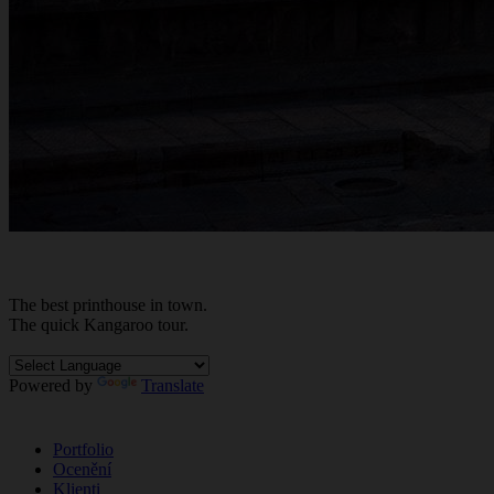
The best
printhouse
in town.
The quick Kan
ga
roo tour.
Powered by
Translate
Portfolio
Ocenění
Klienti