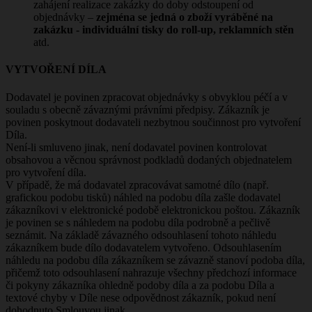
zahájení realizace zakázky do doby odstoupení od
objednávky –
zejména se jedná o zboží vyráběné na
zakázku - individuální tisky do roll-up, reklamních stěn
atd.
VYTVOŘENÍ DÍLA
Dodavatel je povinen zpracovat objednávky s obvyklou péčí a v
souladu s obecně závaznými právními předpisy. Zákazník je
povinen poskytnout dodavateli nezbytnou součinnost pro vytvoření
Díla.
Není-li smluveno jinak, není dodavatel povinen kontrolovat
obsahovou a věcnou správnost podkladů dodaných objednatelem
pro vytvoření díla.
V případě, že má dodavatel zpracovávat samotné dílo (např.
grafickou podobu tisků) náhled na podobu díla zašle dodavatel
zákazníkovi v elektronické podobě elektronickou poštou. Zákazník
je povinen se s náhledem na podobu díla podrobně a pečlivě
seznámit. Na základě závazného odsouhlasení tohoto náhledu
zákazníkem bude dílo dodavatelem vytvořeno. Odsouhlasením
náhledu na podobu díla zákazníkem se závazně stanoví podoba díla,
přičemž toto odsouhlasení nahrazuje všechny předchozí informace
či pokyny zákazníka ohledně podoby díla a za podobu Díla a
textové chyby v Díle nese odpovědnost zákazník, pokud není
dohodnuto Smlouvou jinak.