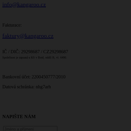
info@kangaroo.cz
Fakturace:
faktury@kangaroo.cz
IČ / DIČ: 29298687 / CZ29298687
Společnost je zapsaná u KS v Brně, oddíl B, vl. 6490.
Bankovní účet: 2200450777/2010
Datová schránka: nhg7arh
NAPIŠTE NÁM