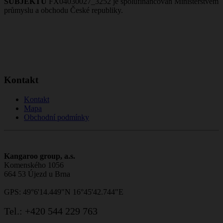
SUBJEKTŮ
FX04030027_3252 je spolufinancován Ministerstvem
průmyslu a obchodu České republiky.
Kontakt
Kontakt
Mapa
Obchodní podmínky
Kangaroo group, a.s.
Komenského 1056
664 53 Újezd u Brna
GPS: 49°6'14.449"N 16°45'42.744"E
Tel.:
+420 544 229 763