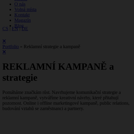
O nás
Volná místa
Kontakt
Magazín
Blog
CS
|
EN
|
DE
Portfolio
»
Reklamní strategie a kampaně
REKLAMNÍ KAMPANĚ a
strategie
Pomáháme značkám růst. Navrhujeme komunikační strategie a
reklamní kampaně, vytváříme kreativní návrhy, které přitahují
pozornost. Online i offline marketingové kampaně, public relations,
budování vztahů se zaměstnanci a partnery.