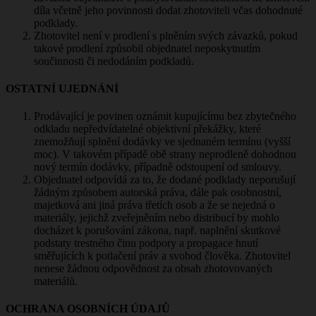
díla včetně jeho povinnosti dodat zhotoviteli včas dohodnuté
podklady.
Zhotovitel není v prodlení s plněním svých závazků, pokud
takové prodlení způsobil objednatel neposkytnutím
součinnosti či nedodáním podkladů.
OSTATNÍ UJEDNÁNÍ
Prodávající je povinen oznámit kupujícímu bez zbytečného
odkladu nepředvídatelné objektivní překážky, které
znemožňují splnění dodávky ve sjednaném termínu (vyšší
moc). V takovém případě obě strany neprodleně dohodnou
nový termín dodávky, případně odstoupení od smlouvy.
Objednatel odpovídá za to, že dodané podklady neporušují
žádným způsobem autorská práva, dále pak osobnostní,
majetková ani jiná práva třetích osob a že se nejedná o
materiály, jejichž zveřejněním nebo distribucí by mohlo
docházet k porušování zákona, např. naplnění skutkové
podstaty trestného činu podpory a propagace hnutí
směřujících k potlačení práv a svobod člověka. Zhotovitel
nenese žádnou odpovědnost za obsah zhotovovaných
materiálů.
OCHRANA OSOBNÍCH ÚDAJŮ