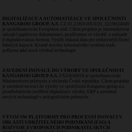
DIGITALIZACE A AUTOMATIZACE VE SPOLEČNOSTI
KANGAROO GROUP, A.S.
CZ.01.2.06/0.0/0.0/20_322/0024049
je spolufinancován Evropskou unií. Cílem projektu je minimalizovat
stávající papírovou dokumentaci, používanou ve výrobě, a nahradit
jí digitalizovanou formou. Využít získaná data pro efektivnější řízení
lidských kapacit. Kromě nového informačního systému bude
pořízena také nová výrobní technologie
ZAVEDENÍ INOVACE DO VÝROBY VE SPOLEČNOSTI
KANGAROO GROUP A.S.
FX03030018 je spolufinancován
Ministerstvem průmyslu a obchodu České republiky. Cílem projektu
je zavedení inovací do výroby ve společnosti Kangaroo group a.s.
prostřednictvím rozšíření digitalizace výroby, ERP a zavedení
nových technologií v polygrafickém průmyslu.
VÝVOJ SW PLATFORMY PRO PROCESNÍ INOVACI V
OBLASTI UDRŽITELNÉHO PODNIKÁNÍ (ESG) A
ROZVOJE EVROPSKÝCH PODNIKATELSKÝCH