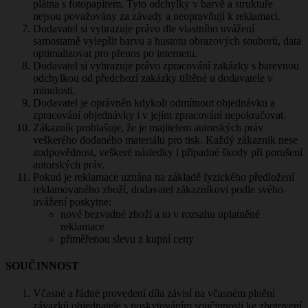
plátna s fotopapírem. Tyto odchylky v barvě a struktuře
nejsou považovány za závady a neopravňují k reklamaci.
Dodavatel si vyhrazuje právo dle vlastního uvážení
samostatně vylepšit barvu a hustotu obrazových souborů, data
optimalizovat pro přenos po internetu.
Dodavatel si vyhrazuje právo zpracování zakázky s barevnou
odchylkou od předchozí zakázky tištěné u dodavatele v
minulosti.
Dodavatel je oprávněn kdykoli odmítnout objednávku a
zpracování objednávky i v jejím zpracování nepokračovat.
Zákazník prohlašuje, že je majitelem autorských práv
veškerého dodaného materiálu pro tisk. Každý zákazník nese
zodpovědnost, veškeré následky i případné škody při porušení
autorských práv.
Pokud je reklamace uznána na základě fyzického předložení
reklamovaného zboží, dodavatel zákazníkovi podle svého
uvážení poskytne:
nové bezvadné zboží a to v rozsahu uplatněné
reklamace
přiměřenou slevu z kupní ceny
SOUČINNOST
Včasné a řádné provedení díla závisí na včasném plnění
závazků objednatele s poskytováním součinnosti ke zhotovení