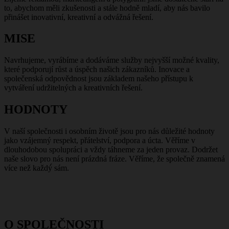
to, abychom měli zkušenosti a stále hodně mladí, aby nás bavilo
přinášet inovativní, kreativní a odvážná řešení.
MISE
Navrhujeme, vyrábíme a dodáváme služby nejvyšší možné kvality,
které podporují růst a úspěch našich zákazníků. Inovace a
společenská odpovědnost jsou základem našeho přístupu k
vytváření udržitelných a kreativních řešení.
HODNOTY
V naší společnosti i osobním životě jsou pro nás důležité hodnoty
jako vzájemný respekt, přátelství, podpora a úcta. Věříme v
dlouhodobou spolupráci a vždy táhneme za jeden provaz. Dodržet
naše slovo pro nás není prázdná fráze. Věříme, že společně znamená
více než každý́ sám.
O SPOLEČNOSTI