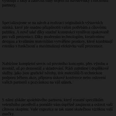
vystoupí z řady a zanechá silný dojem na návštěvníky i obchodní
partnery.
Specializujeme se na návrh a realizaci originálních výstavních
stánků, které jde snadno přizpůsobit vašim potřebám a cílovému
publiku. A nově také díky snadné konstrukci využívat opakovaně
pro vaši prezentaci. Díky moderním technologiím, kreativnímu
designu a kvalitním materiálům vytváříme prostory, které kombinují
estetiku s funkčností a maximalizují efektivitu vaší prezentace.
Nabízíme kompletní servis od prvotního konceptu, přes výrobu a
montáž, až po demontáž a skladování. Rádi zajistíme i doplňkové
služby, jako jsou grafické návrhy, tisk materiálů či technickou
podporu během akce, přípravu tiskové konferece nebo oslovení
vašich partnerů s pozvánkou na váš stánek.¨
S námi získáte spolehlivého partnera, který rozumí specifikům
veletržního prostředí a pomůže vám úspěšně zaujmout a oslovit vaši
cílovou skupinu. Vaše expozice se tak stane skutečnou vizitkou vaší
značky.