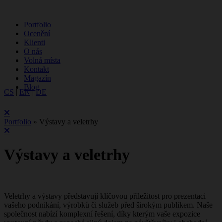
Portfolio
Ocenění
Klienti
O nás
Volná místa
Kontakt
Magazín
Blog
CS
|
EN
|
DE
Portfolio
»
Výstavy a veletrhy
Výstavy a veletrhy
Veletrhy a výstavy představují klíčovou příležitost pro prezentaci
vašeho podnikání, výrobků či služeb před širokým publikem. Naše
společnost nabízí komplexní řešení, díky kterým vaše expozice