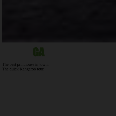
The best
printhouse
in town.
The quick Kan
ga
roo tour.