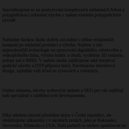
Specializujeme se na poskytování komplexních reklamních řešení a
polygrafickou i reklamní výrobu v našem vlastním polygrafickém
závodě.
Nabízíme širokou škálu služeb, od online i offline reklamních
kampaní po reklamní produkci a výrobu. Najdete u nás
nejmodernější technologie na zpracování digitálního, ofsetového a
velkoplošného tisku, výrobu krabic a obalů, vyrábíme 3D reklamu,
polepy aut a MHD. V našem studiu zajišťujeme také kreativní
grafické návrhy a DTP přípravu tisků. Navrhujeme interiérový
design, zajistíme vaši účast na výstavách a veletrzích.
Online reklamu, návrhy webových stránek a SEO pro vás zajišťují
naši specialisté z oddělení web developmentu.
Díky silnému zázemí působíme nejen v České republice, ale
obsluhujeme zákazníky i v okolních zemích, jako je Rakousko,
Slovensko, Německo a USA. Naši partneři se mohou spolehnout na