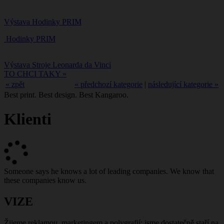
Výstava Hodinky PRIM
Hodinky PRIM
Výstava Stroje Leonarda da Vinci
TO CHCI TAKY »
« zpět
« předchozí kategorie
|
následující kategorie »
Best print. Best design. Best Kangaroo.
Klienti
Someone says he knows a lot of leading companies. We know that
these companies know us.
VIZE
Žijeme reklamou, marketingem a polygrafií: jsme dostatečně staří na