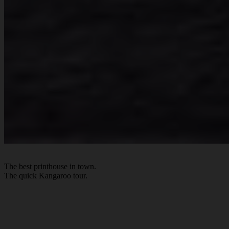
The best
printhouse
in town.
The quick Kan
ga
roo tour.